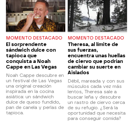
MOMENTO DESTACADO
MOMENTO DESTACADO
El sorprendente
Theresa, al límite de
sándwich dulce con
sus fuerzas,
tapioca que
encuentra unas huellas
conquista a Noah
de ciervo que podrían
Cappe en Las Vegas
cambiar su suerte en
Aislados
Noah Cappe descubre en
un festival de Las Vegas
Débil, mareada y con sus
una original creación
músculos cada vez más
inspirada en la cocina
lentos, Theresa sale a
asiática: un sándwich
buscar leña y descubre
dulce de queso fundido,
un rastro de ciervo cerca
pan de canela y perlas de
de su refugio. ¿Será la
tapioca.
oportunidad que necesita
para conseguir comida?