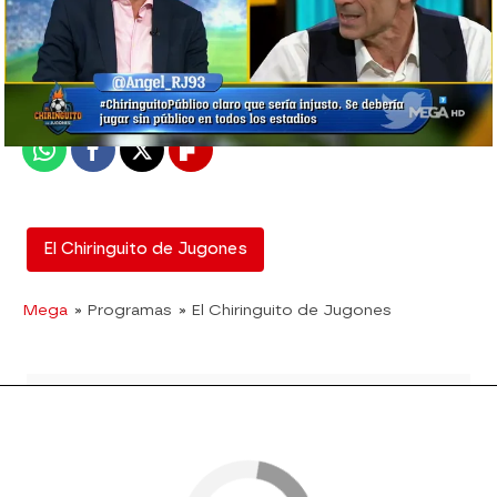
El Chiringuito
Madrid
Publicado:
03 de junio de 2020, 02:52
Whatsapp
Facebook
X
Flipboard
El Chiringuito de Jugones
Mega
» Programas
» El Chiringuito de Jugones