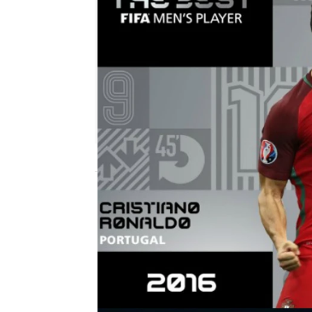
mega
Madrid
Publicado:
05 de julio de 2018, 01:42
Cristiano Ronaldo, Leo
finalistas para ganar el
se hace con el premio a
especial el próximo
lune