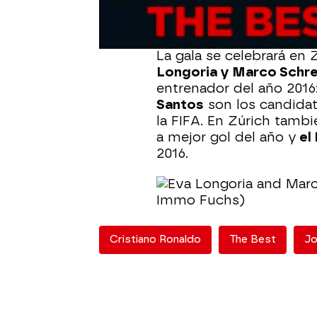
partir de las 18:00 hora
dirigir este espacio.
La gala se celebrará en
Longoria y Marco Schre
entrenador del año 2016
Santos
son los candidat
la FIFA. En Zúrich tambi
a mejor gol del año y
el
2016.
Cristiano Ronaldo
The Best
Jo