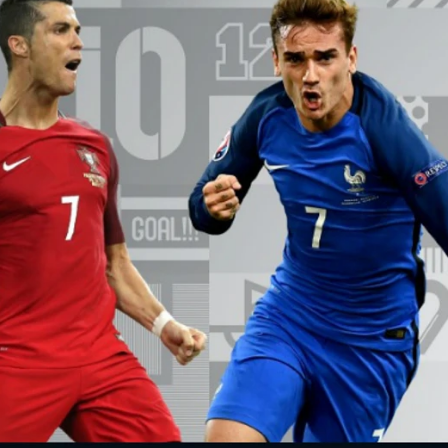
Whatsapp
Facebook
X
Flipboa
 Messi y Antoine Griezmann
son los
 premio 'The Best'. Podrás conocer quién
l jugador del año en un programa
s 9 de enero en MEGA y Atresplayer
a