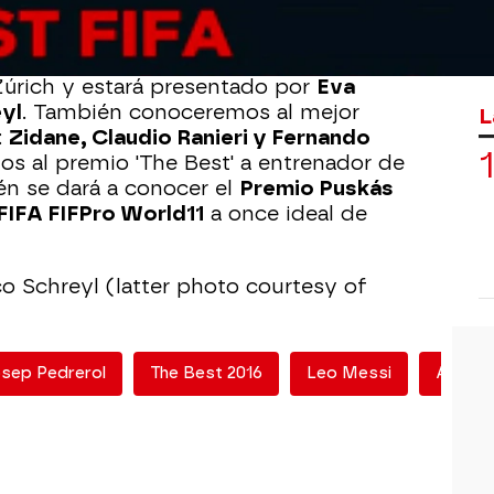
s. Josep Pedrerol será el encargado de
 Zúrich y estará presentado por
Eva
yl
. También conoceremos al mejor
L
:
Zidane, Claudio Ranieri y Fernando
os al premio 'The Best' a entrenador de
én se dará a conocer el
Premio Puskás
 FIFA FIFPro World11
a once ideal de
sep Pedrerol
The Best 2016
Leo Messi
Antoin