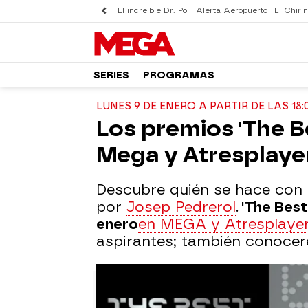
El increíble Dr. Pol
Alerta Aeropuerto
El Chirin
SERIES
PROGRAMAS
LUNES 9 DE ENERO A PARTIR DE LAS 18
Los premios 'The Be
Mega y Atresplaye
Descubre quién se hace con 
por
Josep Pedrerol
.
'The Best
enero
en MEGA y Atresplaye
aspirantes; también conocere