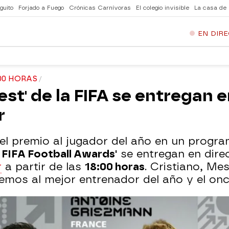
guito
Forjado a Fuego
Crónicas Carnívoras
El colegio invisible
La casa de
EN DIR
:00 HORAS
st' de la FIFA se entregan e
r
el premio al jugador del año en un progr
 FIFA Football Awards'
se entregan en dire
r
a partir de las
18:00 horas
. Cristiano, Me
mos al mejor entrenador del año y el once