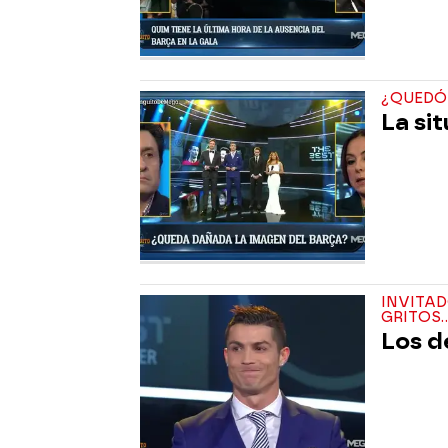
¿QUEDÓ
La si
INVITAD
GRITOS..
Los de