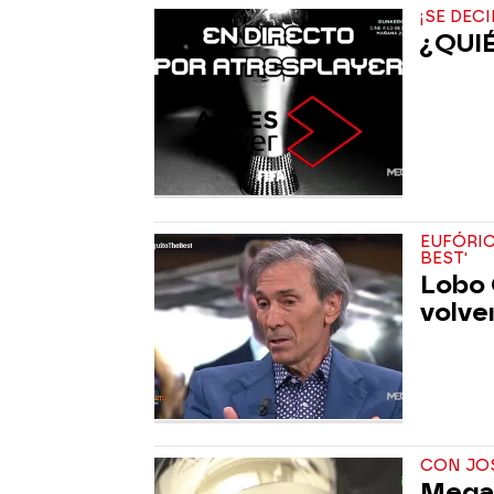
¡SE DEC
¿QUIÉ
EUFÓRI
BEST'
Lobo 
volver
CON JOS
Mega 