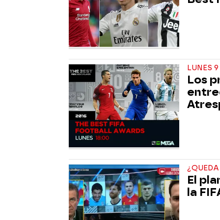
LUNES 9
Los p
entre
Atres
¿QUEDA
El pl
la FIF