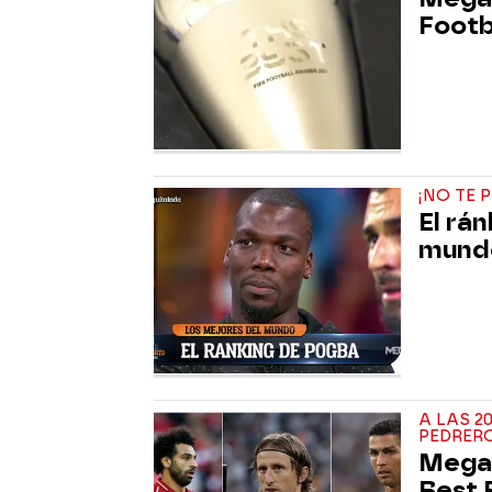
Footb
¡NO TE 
El rá
mundo
A LAS 2
PEDRER
Mega 
Best 