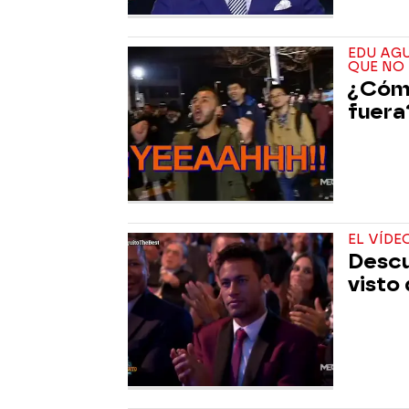
EDU AGU
QUE NO 
¿Cómo
fuera
EL VÍD
Descu
visto 