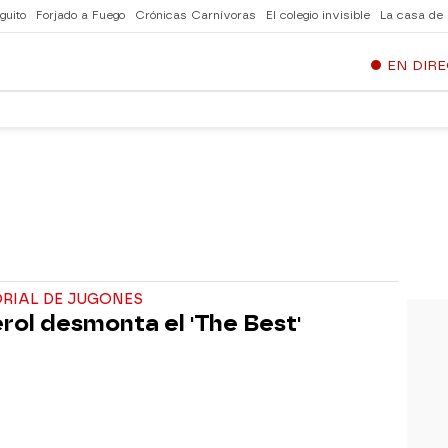
guito
Forjado a Fuego
Crónicas Carnívoras
El colegio invisible
La casa de
EN DIR
ORIAL DE JUGONES
rol desmonta el 'The Best'