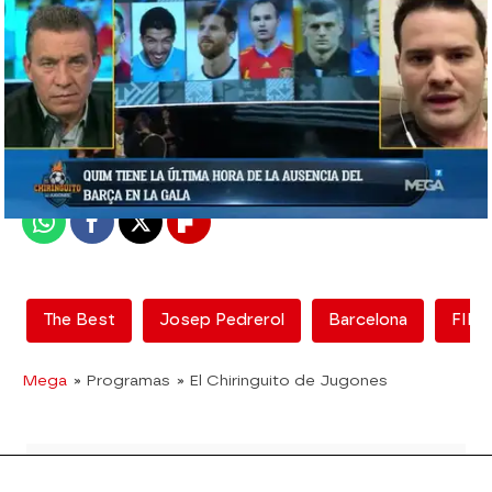
mega
Madrid
Publicado:
05 de julio de 2018, 01:40
Whatsapp
Facebook
X
Flipboard
The Best
Josep Pedrerol
Barcelona
FIFA
Mega
» Programas
» El Chiringuito de Jugones