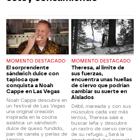
MOMENTO DESTACADO
MOMENTO DESTACADO
El sorprendente
Theresa, al límite de
sándwich dulce con
sus fuerzas,
tapioca que
encuentra unas huellas
conquista a Noah
de ciervo que podrían
Cappe en Las Vegas
cambiar su suerte en
Aislados
Noah Cappe descubre en
un festival de Las Vegas
Débil, mareada y con sus
una original creación
músculos cada vez más
inspirada en la cocina
lentos, Theresa sale a
asiática: un sándwich
buscar leña y descubre
dulce de queso fundido,
un rastro de ciervo cerca
pan de canela y perlas de
de su refugio. ¿Será la
tapioca.
oportunidad que necesita