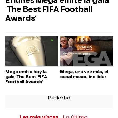
El lunes Mega emite la gala
'The Best FIFA Football
Awards'
Mega emite hoy la
Mega, una vez más, el
gala 'The Best FIFA
canal masculino líder
Football Awards'
Las más vistas
Lo último