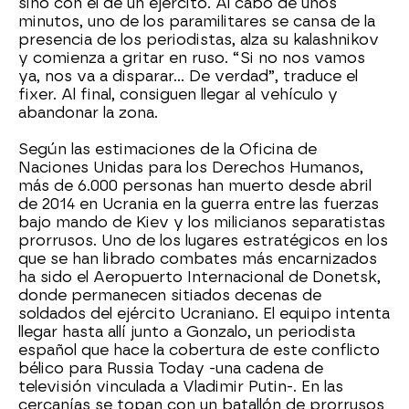
sino con el de un ejército. Al cabo de unos
minutos, uno de los paramilitares se cansa de la
presencia de los periodistas, alza su kalashnikov
y comienza a gritar en ruso. “Si no nos vamos
ya, nos va a disparar… De verdad”, traduce el
fixer. Al final, consiguen llegar al vehículo y
abandonar la zona.
Según las estimaciones de la Oficina de
Naciones Unidas para los Derechos Humanos,
más de 6.000 personas han muerto desde abril
de 2014 en Ucrania en la guerra entre las fuerzas
bajo mando de Kiev y los milicianos separatistas
prorrusos. Uno de los lugares estratégicos en los
que se han librado combates más encarnizados
ha sido el Aeropuerto Internacional de Donetsk,
donde permanecen sitiados decenas de
soldados del ejército Ucraniano. El equipo intenta
llegar hasta allí junto a Gonzalo, un periodista
español que hace la cobertura de este conflicto
bélico para Russia Today -una cadena de
televisión vinculada a Vladimir Putin-. En las
cercanías se topan con un batallón de prorrusos