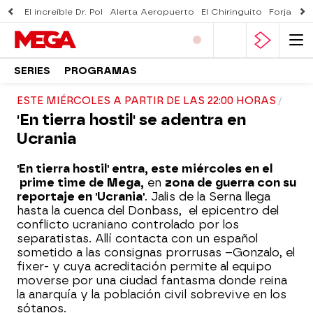
El increíble Dr. Pol
Alerta Aeropuerto
El Chiringuito
Forjado 
SERIES
PROGRAMAS
ESTE MIÉRCOLES A PARTIR DE LAS 22:00 HORAS
'En tierra hostil' se adentra en
Ucrania
'En tierra hostil' entra, este miércoles en el
prime time de Mega,
en
zona de guerra con su
reportaje en 'Ucrania'
. Jalis de la Serna llega
hasta la cuenca del Donbass, el epicentro del
conflicto ucraniano controlado por los
separatistas. Allí contacta con un español
sometido a las consignas prorrusas –Gonzalo, el
fixer- y cuya acreditación permite al equipo
moverse por una ciudad fantasma donde reina
la anarquía y la población civil sobrevive en los
sótanos.