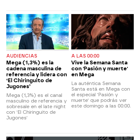
AUDIENCIAS
A LAS 00:00
Mega (1,3%) es la
Vive la Semana Santa
cadena masculina de
con 'Pasión y muerte'
referencia y lidera con
en Mega
‘El Chiringuito de
La auténtica Semana
Jugones’
Santa está en Mega con
el especial 'Pasión y
Mega (1,3%) es el canal
muerte' que podrás ver
masculino de referencia y
este domingo a las 00:00.
sobresale en el late night
con 'El Chiringuito de
Jugones'