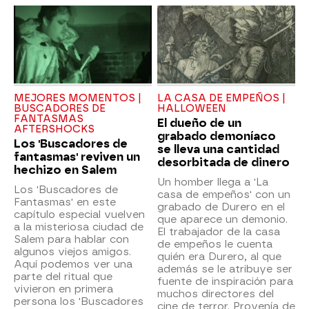
MEJORES MOMENTOS |
LA CASA DE EMPEÑOS |
BUSCADORES DE
HALLOWEEN
FANTASMAS
El dueño de un
AFTERSHOCKS
grabado demoníaco
Los 'Buscadores de
se lleva una cantidad
fantasmas' reviven un
desorbitada de dinero
hechizo en Salem
Un homber llega a 'La
Los 'Buscadores de
casa de empeños' con un
Fantasmas' en este
grabado de Durero en el
capítulo especial vuelven
que aparece un demonio.
a la misteriosa ciudad de
El trabajador de la casa
Salem para hablar con
de empeños le cuenta
algunos viejos amigos.
quién era Durero, al que
Aquí podemos ver una
además se le atribuye ser
parte del ritual que
fuente de inspiración para
vivieron en primera
muchos directores del
persona los 'Buscadores
cine de terror. Provenía de