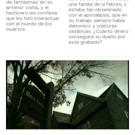
de fantasmas' en su
una familia de orfebres, y
anterior visita, y el
estaba tan obsesinado
hechicero les confiesa
con el apocalipsis, que en
que les hizo interactuar
su trabajo siempre había
con el mundo de los
demonios y criaturas
muertos.
satánicas. ¿Cuánto dinero
conseguirá su dueño por
este grabado?