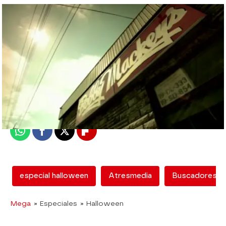
mega
Madrid
Publicado:
29 de octubre de 2015, 17:21
Whatsapp
Facebook
X
Flipboard
especial halloween
Atresmedia
Buscadores d
Mega
» Especiales
» Halloween