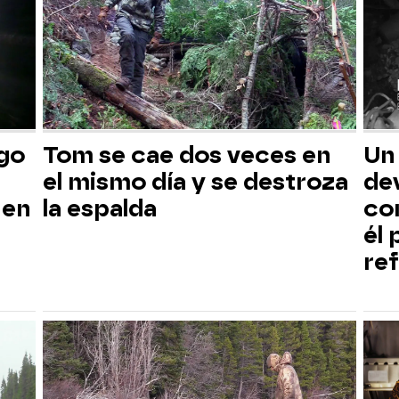
sgo
Tom se cae dos veces en
Un
el mismo día y se destroza
dev
 en
la espalda
co
él
ref