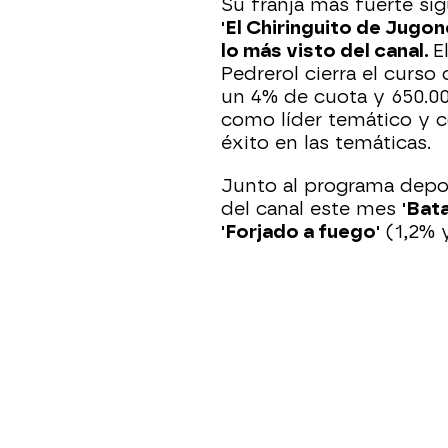
Su franja más fuerte si
'El Chiringuito de Jugo
lo más visto del canal.
E
Pedrerol cierra el curs
un 4% de cuota y 650.0
como líder temático y 
éxito en las temáticas.
Junto al programa deport
del canal este mes
'Bat
'Forjado a fuego'
(1,2% y