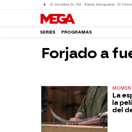
El increíble Dr. Pol
Alerta Aeropuerto
El Chirin
SERIES
PROGRAMAS
Forjado a f
MOMEN
La es
la pel
del d