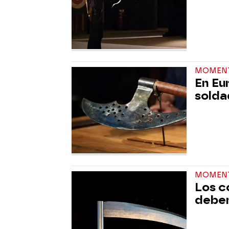
MOMEN
En Eu
solda
MOMEN
Los c
deben