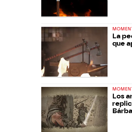
MOMEN
La pe
que a
MOMEN
Los a
repli
Bárb