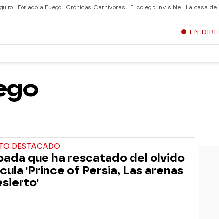
guito
Forjado a Fuego
Crónicas Carnívoras
El colegio invisible
La casa de
EN DIR
uego
TO DESTACADO
pada que ha rescatado del olvido
ícula 'Prince of Persia, Las arenas
esierto'