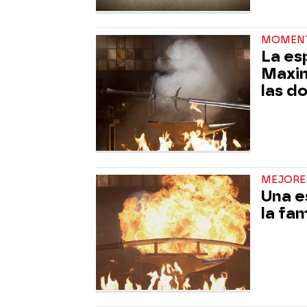
MOMEN
La es
Maxim
las d
MEJORE
Una e
la fa