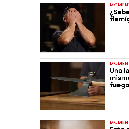
MOMEN
¿Sabe
flamí
MOMENT
Una la
mismo
fuego
MOMEN