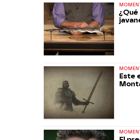
MOMEN
¿Qué e
javan
MOMEN
Este e
Monta
MOMEN
El pr