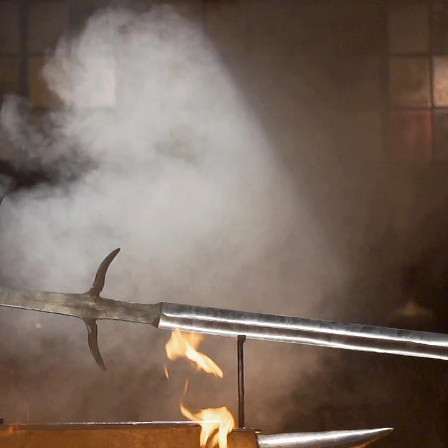
Whatsapp
Facebook
X
Flipboa