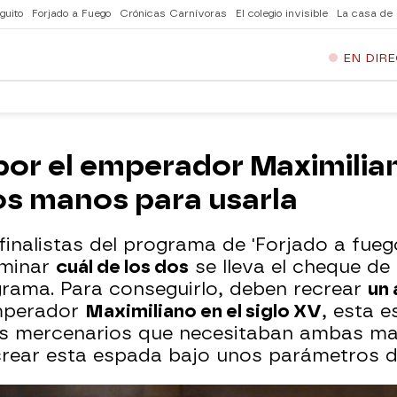
guito
Forjado a Fuego
Crónicas Carnívoras
El colegio invisible
La casa de
EN DIR
or el emperador Maximiliano
os manos para usarla
inalistas del programa de 'Forjado a fueg
rminar
cuál de los dos
se lleva el cheque de 
grama. Para conseguirlo, deben recrear
un 
emperador
Maximiliano en el siglo XV
, esta 
s mercenarios que necesitaban ambas man
crear esta espada bajo unos parámetros 