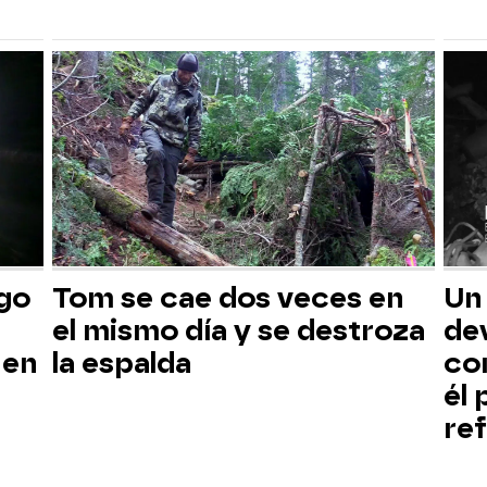
sgo
Tom se cae dos veces en
Un
el mismo día y se destroza
dev
 en
la espalda
co
él
ref