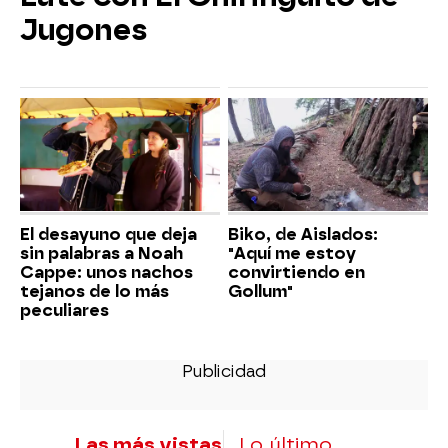
Jugones
El desayuno que deja
Biko, de Aislados:
sin palabras a Noah
"Aquí me estoy
Cappe: unos nachos
convirtiendo en
tejanos de lo más
Gollum"
peculiares
Las más vistas
Lo último