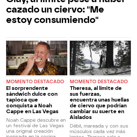
cazado un ciervo: "Me
estoy consumiendo"
MOMENTO DESTACADO
MOMENTO DESTACADO
El sorprendente
Theresa, al límite de
sándwich dulce con
sus fuerzas,
tapioca que
encuentra unas huellas
conquista a Noah
de ciervo que podrían
Cappe en Las Vegas
cambiar su suerte en
Aislados
Noah Cappe descubre en
un festival de Las Vegas
Débil, mareada y con sus
una original creación
músculos cada vez más
inspirada en la cocina
lentos, Theresa sale a