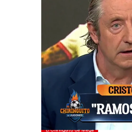
El Chiringuito
Publicado:
05 de junio de 2026, 01:50
Entre todo el lío con la
de Sergio Ramos y su g
en el plató de El Chirin
el camero para volver a 
Rusia y le ofrecían por 
El Chiringuito de Mega