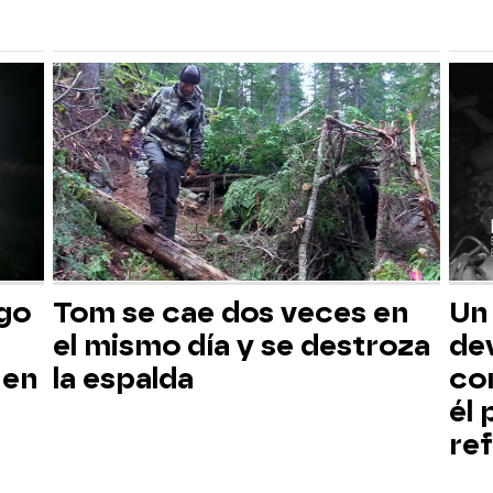
sgo
Tom se cae dos veces en
Un
el mismo día y se destroza
dev
 en
la espalda
co
él
ref