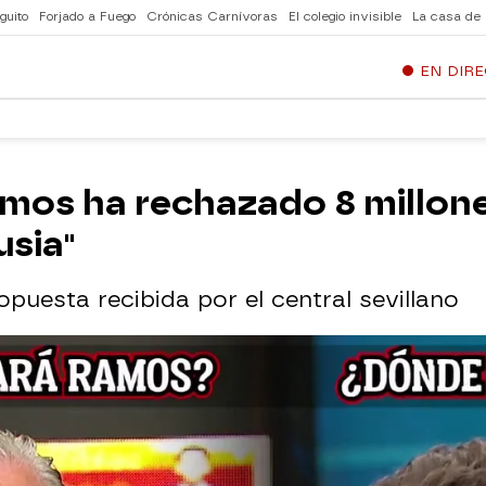
guito
Forjado a Fuego
Crónicas Carnívoras
El colegio invisible
La casa de
EN DIR
amos ha rechazado 8 millon
usia"
ropuesta recibida por el central sevillano