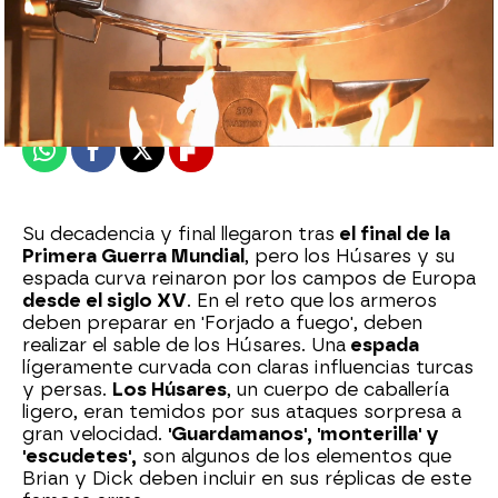
mega
Madrid
Publicado:
07 de abril de 2020, 23:02
Whatsapp
Facebook
X
Flipboard
Su decadencia y final llegaron tras
el final de la
Primera Guerra Mundial
, pero los Húsares y su
espada curva reinaron por los campos de Europa
desde el siglo XV
. En el reto que los armeros
deben preparar en 'Forjado a fuego', deben
realizar el sable de los Húsares. Una
espada
lígeramente curvada con claras influencias turcas
y persas.
Los Húsares
, un cuerpo de caballería
ligero, eran temidos por sus ataques sorpresa a
gran velocidad.
'Guardamanos', 'monterilla' y
'escudetes',
son algunos de los elementos que
Brian y Dick deben incluir en sus réplicas de este