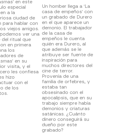
asmas' en este
Un homber llega a 'La
ulo especial
casa de empeños' con
en a la
un grabado de Durero
riosa ciudad de
en el que aparece un
 para hablar con
demonio. El trabajador
os viejos amigos.
de la casa de
 podemos ver una
empeños le cuenta
 del ritual que
quién era Durero, al
ron en primera
que además se le
ona los
atribuye ser fuente de
cadores de
inspiración para
asmas' en su
muchos directores del
ior visita, y el
cine de terror.
cero les confiesa
Provenía de una
es hizo
familia de orfebres, y
actuar con el
estaba tan
o de los
obsesinado con el
tos.
apocalipsis, que en su
trabajo siempre había
demonios y criaturas
satánicas. ¿Cuánto
dinero conseguirá su
dueño por este
grabado?