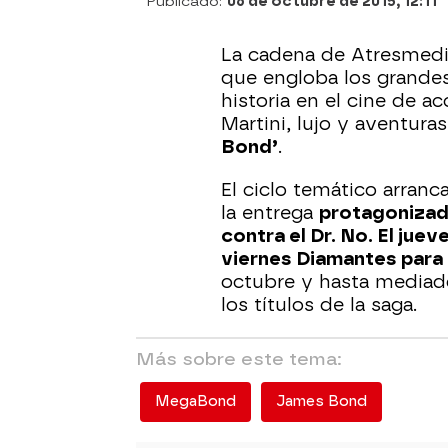
Publicado:
06 de octubre de 2015, 12:11
La cadena de Atresmedia
que engloba los grandes
historia en el cine de a
Martini, lujo y aventura
Bond’
.
El ciclo temático arranc
la entrega
protagonizad
contra el Dr. No. El jue
viernes Diamantes para 
octubre y hasta mediad
los títulos de la saga.
Más sobre este tema:
MegaBond
James Bond