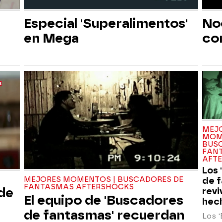
Especial 'Superalimentos'
No
en Mega
con
MEJ
MOM
BUS
FAN
AFT
Los
de 
MEJORES MOMENTOS | BUSCADORES DE
FANTASMAS AFTERSHOCKS
 de
revi
El equipo de 'Buscadores
hec
de fantasmas' recuerdan
Los 