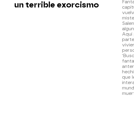
Fant
un terrible exorcismo
capít
vuelv
miste
Salem
algun
Aquí
parte
vivie
pers
'Bus
fant
anter
hechi
que l
inter
mund
muer