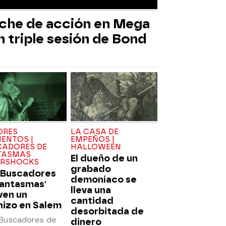
che de acción en Mega
 triple sesión de Bond
ORES
LA CASA DE
ENTOS |
EMPEÑOS |
CADORES DE
HALLOWEEN
TASMAS
El dueño de un
ERSHOCKS
grabado
 'Buscadores
demoníaco se
fantasmas'
lleva una
ven un
cantidad
hizo en Salem
desorbitada de
'Buscadores de
dinero