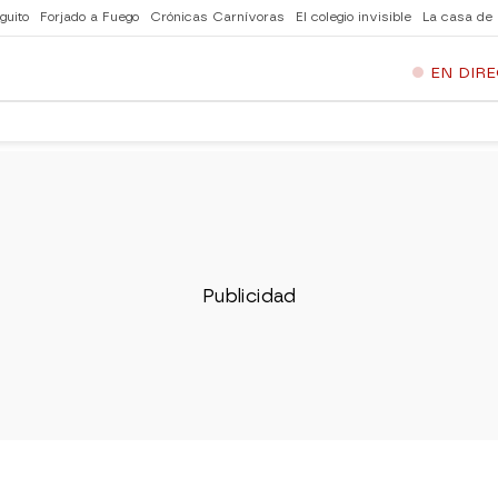
guito
Forjado a Fuego
Crónicas Carnívoras
El colegio invisible
La casa de
EN DIR