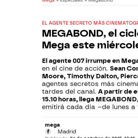
Mega
» Especiales
» MegaBond
EL AGENTE SECRETO MÁS CINEMATOG
MEGABOND, el cicl
Mega este miércoles
El agente 007 irrumpe en Mega
en el cine de acción.
Sean Con
Moore, Timothy Dalton, Pierce
agentes secretos más cinema
tardes del canal.
A partir de e
15.10 horas, llega MEGABOND
emitirá cada día –de lunes a 
mega
Madrid