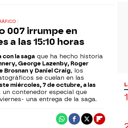
RÁFICO
o 007 irrumpe en
 a las 15:10 horas
 con la saga
que ha hecho historia
nery, George Lazenby, Roger
 Brosnan y Daniel Craig
, los
tográficos se cuelan en las
L
ste miércoles, 7 de octubre, a las
, un contenedor especial que
viernes- una entrega de la saga.
Whatsapp
Facebook
X
Flipboard