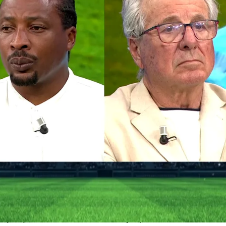
Whatsapp
Facebook
X
Flipboa
chajes, el Atlético de Madrid ya se
y poniendo la lupa en varios objetivos
la de cara a la próxima temporada. Álex
plató de El Chiringuito de uno de los
 al club rojiblanco: "Desde que saben
ue Bernardo Silva queda libre, es
propone al Cholo el fichaje y él le