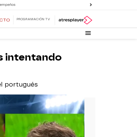
 empeños
PROGRAMACIÓN TV
ECTO
es intentando
el portugués