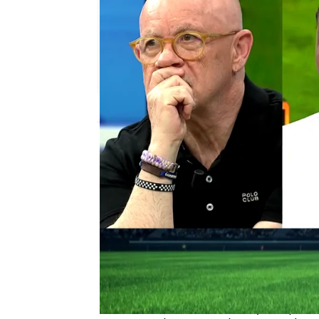
El Chiringuito
Publicado:
22 de mayo de 2026, 01:09
De cara al mercado de fi
habría estado moviendo 
para reforzar la plantil
Silvestre informó en el 
jugadores que interesan
que Griezmann se va y q
Mateu Alemany el que le 