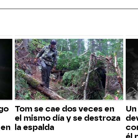
sgo
Tom se cae dos veces en
Un
el mismo día y se destroza
dev
 en
la espalda
co
él