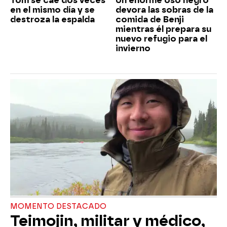
Tom se cae dos veces
Un enorme oso negro
en el mismo día y se
devora las sobras de la
destroza la espalda
comida de Benji
mientras él prepara su
nuevo refugio para el
invierno
MOMENTO DESTACADO
Teimojin, militar y médico,