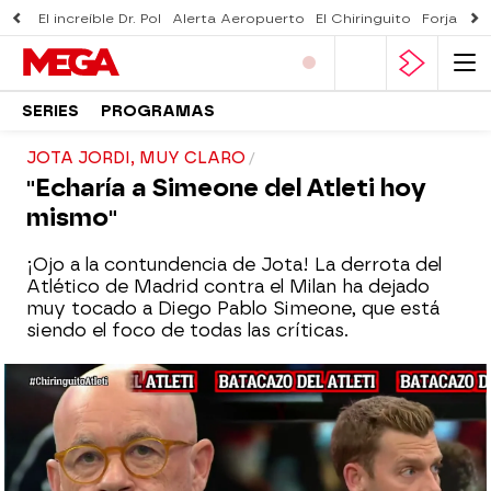
El increíble Dr. Pol
Alerta Aeropuerto
El Chiringuito
Forjado 
SERIES
PROGRAMAS
JOTA JORDI, MUY CLARO
"Echaría a Simeone del Atleti hoy
mismo"
¡Ojo a la contundencia de Jota! La derrota del
Atlético de Madrid contra el Milan ha dejado
muy tocado a Diego Pablo Simeone, que está
siendo el foco de todas las críticas.
El planteamiento conservador del
argentino unido al cambio de Kondogbia
por Griezmann para cerrar un empate que
se le ha acabado escapando ha sido la
gota que colma el vaso para Jota Jordi. El