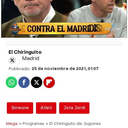
tertuliano cree que el argentino debería
ser destituido hoy mismo.
El Chiringuito
Madrid
Publicado:
25 de noviembre de 2021, 01:07
Whatsapp
Facebook
X
Flipboard
Simeone
Atleti
Jota Jordi
Mega
» Programas
» El Chiringuito de Jugones