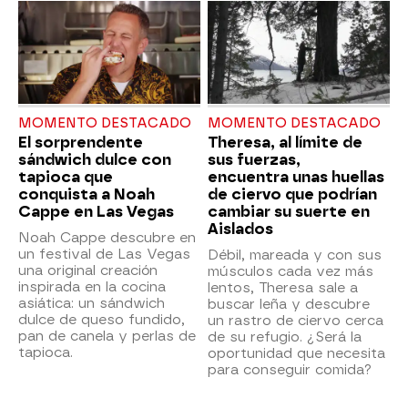
MOMENTO DESTACADO
MOMENTO DESTACADO
El sorprendente
Theresa, al límite de
sándwich dulce con
sus fuerzas,
tapioca que
encuentra unas huellas
conquista a Noah
de ciervo que podrían
Cappe en Las Vegas
cambiar su suerte en
Aislados
Noah Cappe descubre en
un festival de Las Vegas
Débil, mareada y con sus
una original creación
músculos cada vez más
inspirada en la cocina
lentos, Theresa sale a
asiática: un sándwich
buscar leña y descubre
dulce de queso fundido,
un rastro de ciervo cerca
pan de canela y perlas de
de su refugio. ¿Será la
tapioca.
oportunidad que necesita
para conseguir comida?