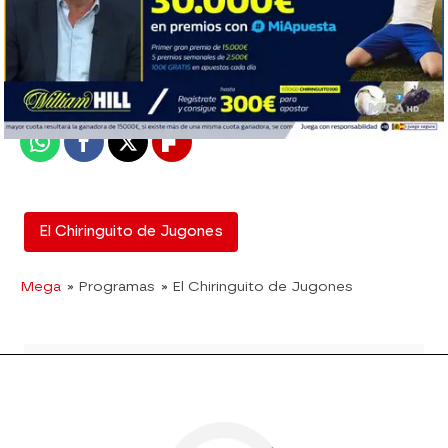
El Chiringuito
Madrid
Publicado:
02 de septiembre de 2019, 03:10
Whatsapp
Facebook
X
Flipboard
El Chiringuito de Jugones
Mega
» Programas
» El Chiringuito de Jugones