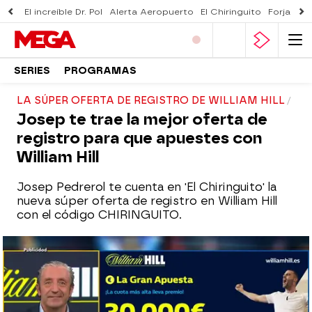
El increíble Dr. Pol
Alerta Aeropuerto
El Chiringuito
Forjado 
SERIES
PROGRAMAS
LA SÚPER OFERTA DE REGISTRO DE WILLIAM HILL
Josep te trae la mejor oferta de
registro para que apuestes con
William Hill
Josep Pedrerol te cuenta en 'El Chiringuito' la
nueva súper oferta de registro en William Hill
con el código CHIRINGUITO.