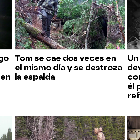
sgo
Tom se cae dos veces en
Un
el mismo día y se destroza
dev
 en
la espalda
co
él
ref