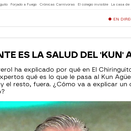
guito
Forjado a Fuego
Crónicas Carnívoras
El colegio invisible
La casa de
EN DIR
TE ES LA SALUD DEL 'KUN'
rerol ha explicado por qué en El Chiringui
expertos qué es lo que le pasa al Kun Agü
y el resto, fuera. ¿Cómo va a explicar un 
o?