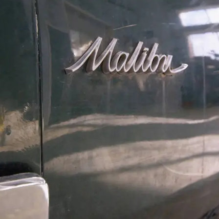
Whatsapp
Facebook
X
Flipboa
Cassidy vuelve de su examen final de
para encontrarse con el nuevo
 Chevelle Malibu de 1966.
 vehículo a su padre
por 8.500 dólares
venderá. “Siempre he sido fan de los