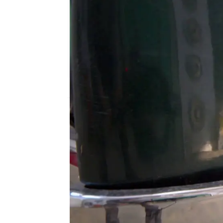
mega
Publicado:
30 de julio de 2025, 22:00
En el taller Rust Bros, 
técnico en automoción 
proyecto de Connor:
un
El joven ha comprado el
y tiene claro que no lo 