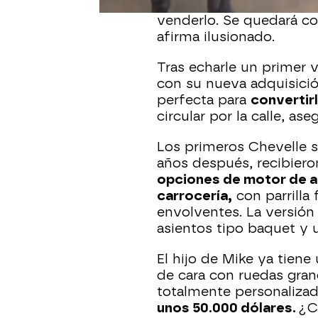
Chevelle Malibu del 66. 
venderlo. Se quedará c
afirma ilusionado.
Tras echarle un primer 
con su nueva adquisición
perfecta para
convertirl
circular por la calle, a
Los primeros Chevelle s
años después, recibier
opciones de motor de al
carrocería,
con parrilla 
envolventes. La versión
asientos tipo baquet y 
El hijo de Mike ya tiene
de cara con ruedas gran
totalmente personalizad
unos 50.000 dólares.
¿C