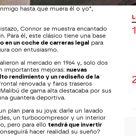
Este no voy a restaurarlo para
onmigo hasta que muera él o yo”,
L
vistazo, Connor se muestra encantado
. Para él, este clásico tiene una base
o en un coche de carreras legal
para
segura con entusiasmo.
alieron al mercado en 1964 y, solo dos
on importantes mejoras:
nuevas
to rendimiento y un rediseño de la
frontal renovada y faros traseros
 Malibú de gama alta destacaba por sus
una guantera deportiva.
 un plan para su joya: darle un lavado
des, un turbocompresor y un interior
o, pero para ello
tendrá que invertir
onseguirá hacer realidad su sueño?