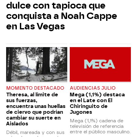
dulce con tapioca que
conquista a Noah Cappe
en Las Vegas
MOMENTO DESTACADO
AUDIENCIAS JULIO
Theresa, al límite de
Mega (1,1%) destaca
sus fuerzas,
en el Late con El
encuentra unas huellas
Chiringuito de
de ciervo que podrían
Jugones
cambiar su suerte en
Mega (1,1%) cadena de
Aislados
televisión de referencia
entre el público masculino.
Débil, mareada y con sus