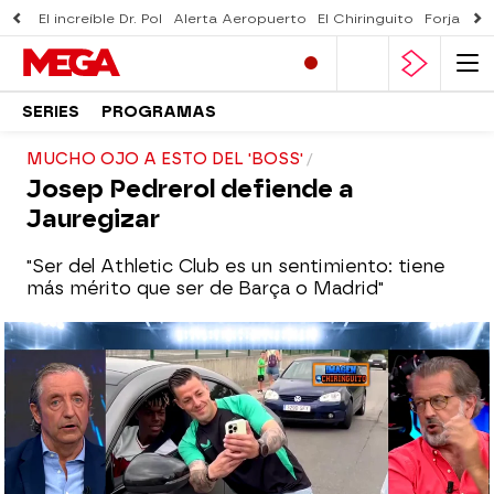
El increíble Dr. Pol
Alerta Aeropuerto
El Chiringuito
Forjado 
SERIES
PROGRAMAS
MUCHO OJO A ESTO DEL 'BOSS'
Josep Pedrerol defiende a
Jauregizar
"Ser del Athletic Club es un sentimiento: tiene
más mérito que ser de Barça o Madrid"
El Chiringuito