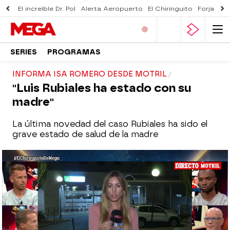
El increíble Dr. Pol
Alerta Aeropuerto
El Chiringuito
Forjado 
SERIES
PROGRAMAS
INFORMA ISA ROMERO DESDE MOTRIL
"Luis Rubiales ha estado con su
madre"
La última novedad del caso Rubiales ha sido el
grave estado de salud de la madre
El Chiringuito