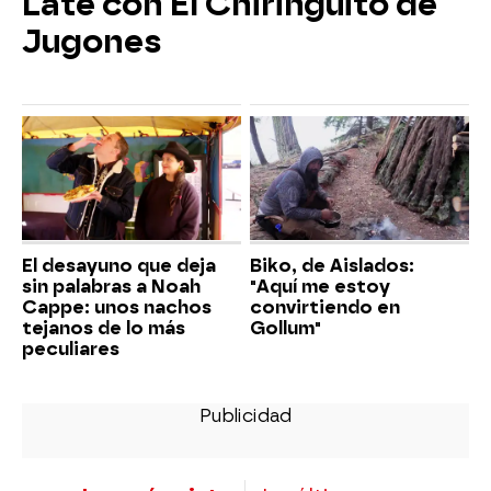
Late con El Chiringuito de
Jugones
El desayuno que deja
Biko, de Aislados:
sin palabras a Noah
"Aquí me estoy
Cappe: unos nachos
convirtiendo en
tejanos de lo más
Gollum"
peculiares