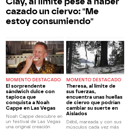
Clay, al límite pese a haber
cazado un ciervo: "Me
estoy consumiendo"
MOMENTO DESTACADO
MOMENTO DESTACADO
El sorprendente
Theresa, al límite de
sándwich dulce con
sus fuerzas,
tapioca que
encuentra unas huellas
conquista a Noah
de ciervo que podrían
Cappe en Las Vegas
cambiar su suerte en
Aislados
Noah Cappe descubre en
un festival de Las Vegas
Débil, mareada y con sus
una original creación
músculos cada vez más