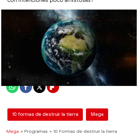
con intenciones poco amistosas?
mega
Madrid
Publicado:
09 de octubre de 2018, 22:33
Whatsapp
Facebook
X
Flipboard
10 formas de destruir la tierra
Mega
Mega
» Programas
» 10 Formas de destruir la tierra