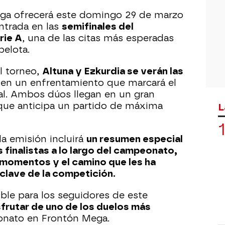
ga ofrecerá este domingo 29 de marzo
ntrada en las
semifinales del
rie A
, una de las citas más esperadas
pelota.
l torneo,
Altuna y Ezkurdia se verán las
u
en un enfrentamiento que marcará el
nal. Ambos dúos llegan en un gran
ue anticipa un partido de máxima
L
a emisión incluirá
un resumen especial
s finalistas a lo largo del campeonato,
momentos y el camino que les ha
 clave de la competición.
ble para los seguidores de este
frutar de uno de los duelos más
nato en Frontón Mega.