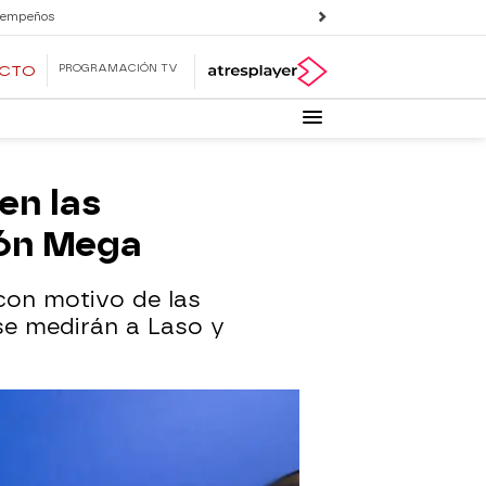
 empeños
PROGRAMACIÓN TV
ECTO
en las
tón Mega
con motivo de las
se medirán a Laso y