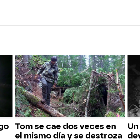
sgo
Tom se cae dos veces en
Un
el mismo día y se destroza
dev