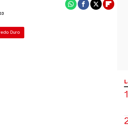
Whatsapp
Facebook
X
Flipboa
03
redo Duro
L