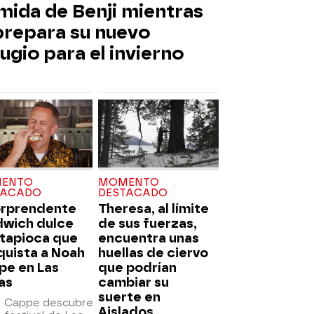
mida de Benji mientras
 prepara su nuevo
ugio para el invierno
ENTO
MOMENTO
TACADO
DESTACADO
orprendente
Theresa, al límite
dwich dulce
de sus fuerzas,
 tapioca que
encuentra unas
quista a Noah
huellas de ciervo
pe en Las
que podrían
as
cambiar su
suerte en
 Cappe descubre
Aislados