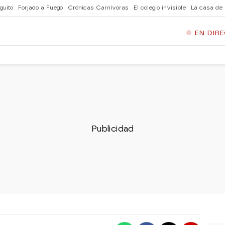
guito
Forjado a Fuego
Crónicas Carnívoras
El colegio invisible
La casa de
EN DIR