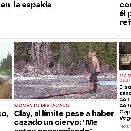
 en
la espalda
co
él
ref
MOM
DES
El s
sán
con
con
MOMENTO DESTACADO
Cap
co,
Clay, al límite pese a haber
Veg
cazado un ciervo: "Me
Noah
estoy consumiendo"