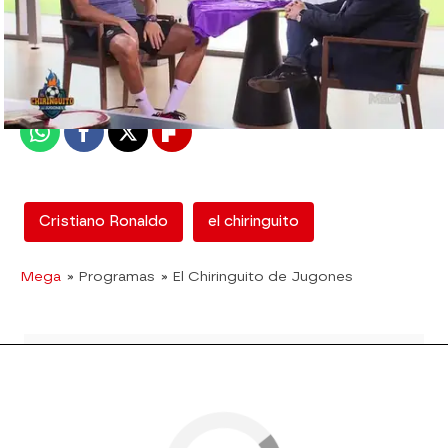
mega
Madrid
Publicado:
08 de junio de 2018, 16:51
Whatsapp
Facebook
X
Flipboard
Cristiano Ronaldo
el chiringuito
Mega
» Programas
» El Chiringuito de Jugones