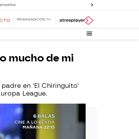
 empeños
PROGRAMACIÓN TV
ECTO
do mucho de mi
adre en 'El Chiringuito'
 Europa League.