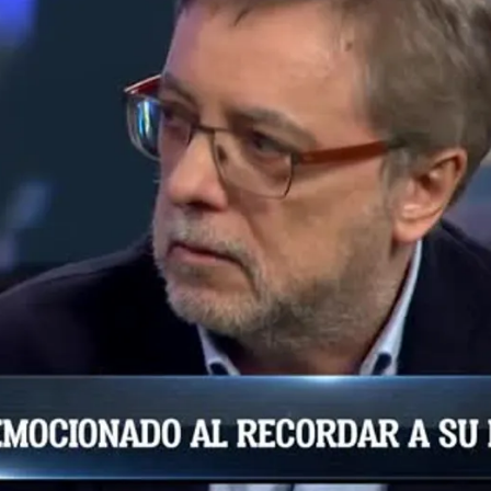
Whatsapp
Facebook
X
Flipboa