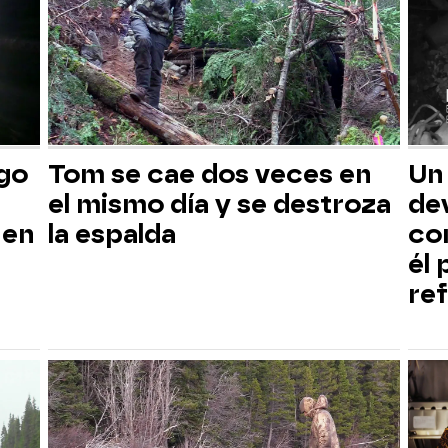
sgo
Tom se cae dos veces en
Un
el mismo día y se destroza
dev
 en
la espalda
co
él
ref