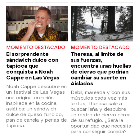
MOMENTO DESTACADO
MOMENTO DESTACADO
El sorprendente
Theresa, al límite de
sándwich dulce con
sus fuerzas,
tapioca que
encuentra unas huellas
conquista a Noah
de ciervo que podrían
Cappe en Las Vegas
cambiar su suerte en
Aislados
Noah Cappe descubre en
un festival de Las Vegas
Débil, mareada y con sus
una original creación
músculos cada vez más
inspirada en la cocina
lentos, Theresa sale a
asiática: un sándwich
buscar leña y descubre
dulce de queso fundido,
un rastro de ciervo cerca
pan de canela y perlas de
de su refugio. ¿Será la
tapioca.
oportunidad que necesita
para conseguir comida?