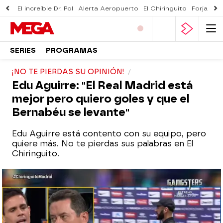
El increíble Dr. Pol
Alerta Aeropuerto
El Chiringuito
Forjado 
SERIES
PROGRAMAS
¡NO TE PIERDAS SU OPINIÓN!
Edu Aguirre: "El Real Madrid está
mejor pero quiero goles y que el
Bernabéu se levante"
Edu Aguirre está contento con su equipo, pero
quiere más. No te pierdas sus palabras en El
Chiringuito.