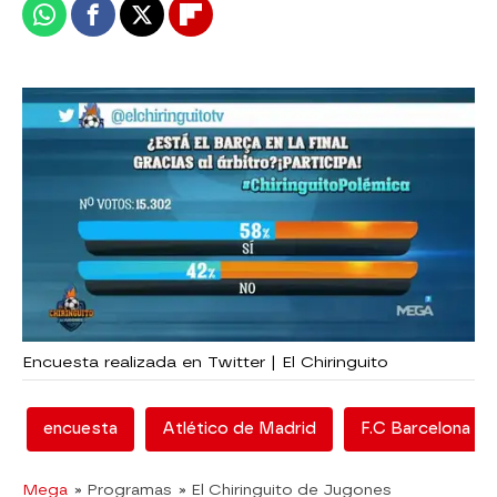
Whatsapp
Facebook
X
Flipboard
Encuesta realizada en Twitter | El Chiringuito
encuesta
Atlético de Madrid
F.C Barcelona
Mega
» Programas
» El Chiringuito de Jugones