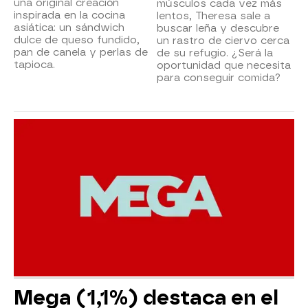
una original creación
músculos cada vez más
inspirada en la cocina
lentos, Theresa sale a
asiática: un sándwich
buscar leña y descubre
dulce de queso fundido,
un rastro de ciervo cerca
pan de canela y perlas de
de su refugio. ¿Será la
tapioca.
oportunidad que necesita
para conseguir comida?
Mega (1,1%) destaca en el