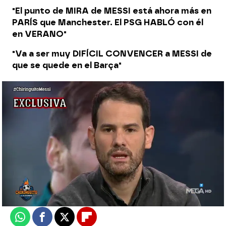
"El punto de MIRA de MESSI está ahora más en
PARÍS que Manchester. El PSG HABLÓ con él
en VERANO"
"Va a ser muy DIFÍCIL CONVENCER a MESSI de
que se quede en el Barça"
El Chiringuito
Madrid
Actualizado:
15 de diciembre de 2020, 06:00
Publicado:
15 de diciembre de 2020, 02:10
Whatsapp
Facebook
X
Flipboard