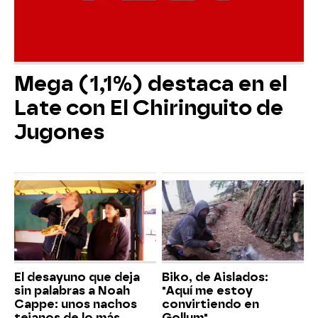
Mega (1,1%) destaca en el
Late con El Chiringuito de
Jugones
El desayuno que deja
Biko, de Aislados:
sin palabras a Noah
"Aquí me estoy
Cappe: unos nachos
convirtiendo en
tejanos de lo más
Gollum"