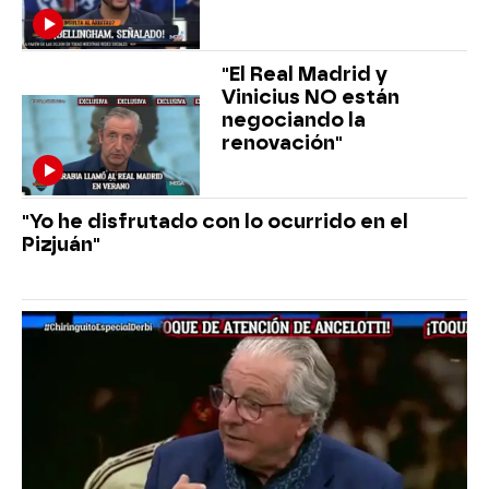
"El Real Madrid y
Vinicius NO están
negociando la
renovación"
"Yo he disfrutado con lo ocurrido en el
Pizjuán"