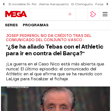
El increíble Dr. Pol
Alerta Aeropuerto
El Chiringuito
Forjado 
SERIES
PROGRAMAS
JOSEP PEDREROL NO DA CRÉDITO TRAS DEL
COMUNICADO DEL CONJUNTO VASCO
"¿Se ha aliado Tebas con el Athletic
para ir en contra del Barça?"
¡La guerra en el Caso Nico está más abierta que
nunca! El último episodio: el comunicado del
Athletic en el que afirma que se ha reunido con
LaLiga para fiscalizar el fichaje