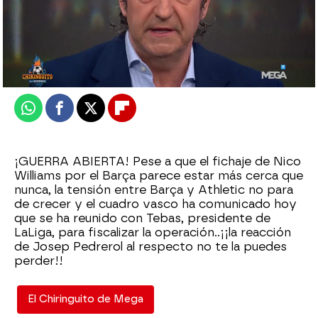
El Chiringuito
Publicado:
27 de junio de 2025, 00:41
Whatsapp
Facebook
X
Flipboard
¡GUERRA ABIERTA! Pese a que el fichaje de Nico
Williams por el Barça parece estar más cerca que
nunca, la tensión entre Barça y Athletic no para
de crecer y el cuadro vasco ha comunicado hoy
que se ha reunido con Tebas, presidente de
LaLiga, para fiscalizar la operación..¡¡la reacción
de Josep Pedrerol al respecto no te la puedes
perder!!
El Chiringuito de Mega