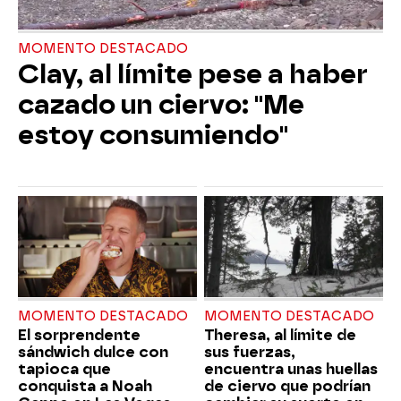
MOMENTO DESTACADO
Clay, al límite pese a haber
cazado un ciervo: "Me
estoy consumiendo"
MOMENTO DESTACADO
MOMENTO DESTACADO
El sorprendente
Theresa, al límite de
sándwich dulce con
sus fuerzas,
tapioca que
encuentra unas huellas
conquista a Noah
de ciervo que podrían