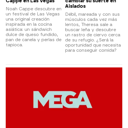
Cappe en Las Vegas
cambiar su suerte en
Aislados
Noah Cappe descubre en
un festival de Las Vegas
Débil, mareada y con sus
una original creación
músculos cada vez más
inspirada en la cocina
lentos, Theresa sale a
asiática: un sándwich
buscar leña y descubre
dulce de queso fundido,
un rastro de ciervo cerca
pan de canela y perlas de
de su refugio. ¿Será la
tapioca.
oportunidad que necesita
para conseguir comida?