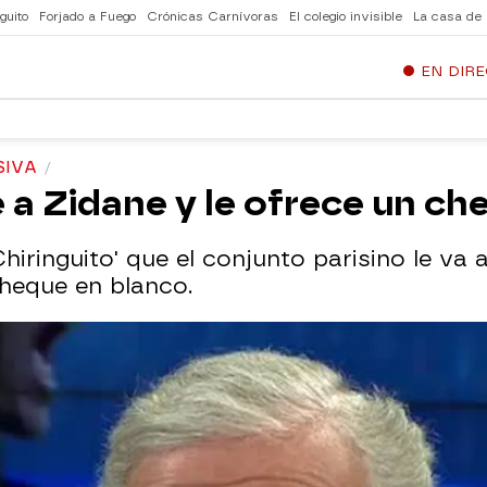
guito
Forjado a Fuego
Crónicas Carnívoras
El colegio invisible
La casa de
EN DIR
SIVA
e a Zidane y le ofrece un c
hiringuito' que el conjunto parisino le va 
cheque en blanco.