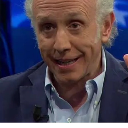
Whatsapp
Facebook
X
Flipboa