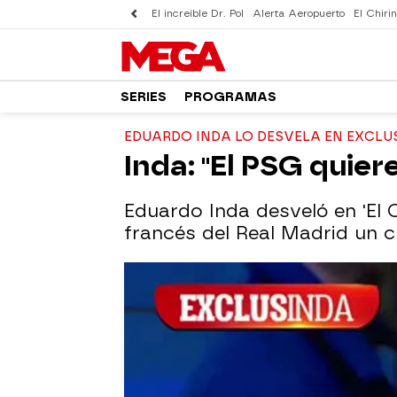
El increíble Dr. Pol
Alerta Aeropuerto
El Chirin
SERIES
PROGRAMAS
EDUARDO INDA LO DESVELA EN EXCLU
Inda: "El PSG quier
Eduardo Inda desveló en 'El C
francés del Real Madrid un 