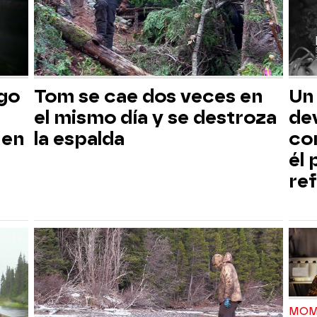
sgo
Tom se cae dos veces en
Un
el mismo día y se destroza
dev
 en
la espalda
co
él
ref
MOM