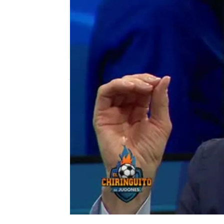
mega
Madrid
Publicado:
20 de marzo de 2018, 02:00
Inda
el chiringuito