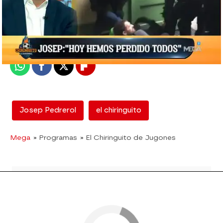
mega
Madrid
Publicado:
02 de octubre de 2017, 01:15
Whatsapp
Facebook
X
Flipboard
Josep Pedrerol
el chiringuito
Mega
» Programas
» El Chiringuito de Jugones