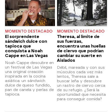
MOMENTO DESTACADO
MOMENTO DESTACADO
El sorprendente
Theresa, al límite de
sándwich dulce con
sus fuerzas,
tapioca que
encuentra unas huellas
conquista a Noah
de ciervo que podrían
Cappe en Las Vegas
cambiar su suerte en
Aislados
Noah Cappe descubre en
un festival de Las Vegas
Débil, mareada y con sus
una original creación
músculos cada vez más
inspirada en la cocina
lentos, Theresa sale a
asiática: un sándwich
buscar leña y descubre
dulce de queso fundido,
un rastro de ciervo cerca
pan de canela y perlas de
de su refugio. ¿Será la
tapioca.
oportunidad que necesita
para conseguir comida?