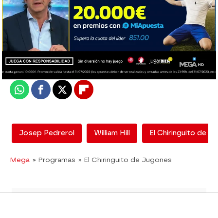
El Chiringuito
Madrid
Actualizado:
22 de julio de 2020, 06:00
Publicado:
22 de julio de 2020, 00:29
Whatsapp
Facebook
X
Flipboard
Josep Pedrerol
William Hill
El Chiringuito de J
Mega
» Programas
» El Chiringuito de Jugones