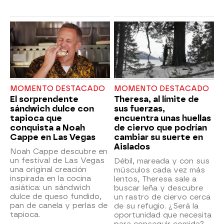
MOMENTO DESTACADO
MOMENTO DESTACADO
El sorprendente
Theresa, al límite de
sándwich dulce con
sus fuerzas,
tapioca que
encuentra unas huellas
conquista a Noah
de ciervo que podrían
Cappe en Las Vegas
cambiar su suerte en
Aislados
Noah Cappe descubre en
un festival de Las Vegas
Débil, mareada y con sus
una original creación
músculos cada vez más
inspirada en la cocina
lentos, Theresa sale a
asiática: un sándwich
buscar leña y descubre
dulce de queso fundido,
un rastro de ciervo cerca
pan de canela y perlas de
de su refugio. ¿Será la
tapioca.
oportunidad que necesita
para conseguir comida?