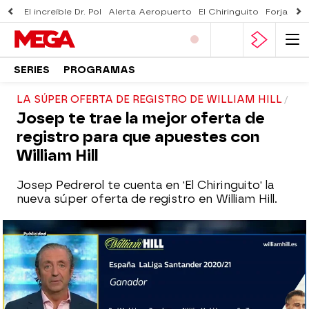
El increíble Dr. Pol
Alerta Aeropuerto
El Chiringuito
Forjado 
SERIES
PROGRAMAS
LA SÚPER OFERTA DE REGISTRO DE WILLIAM HILL
Josep te trae la mejor oferta de
registro para que apuestes con
William Hill
Josep Pedrerol te cuenta en 'El Chiringuito' la
nueva súper oferta de registro en William Hill.