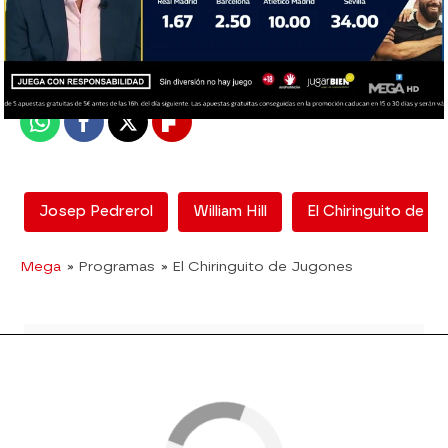
El Chiringuito
Madrid
Publicado:
15 de septiembre de 2020, 00:46
Whatsapp
Facebook
X
Flipboard
Josep Pedrerol
William Hill
El Chiringuito de J
Mega
» Programas
» El Chiringuito de Jugones