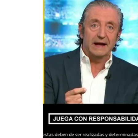
El Chiringuito
Madrid
Publicado:
09 de octubre de 2020, 00:24
Josep Pedrerol
William Hill
El 