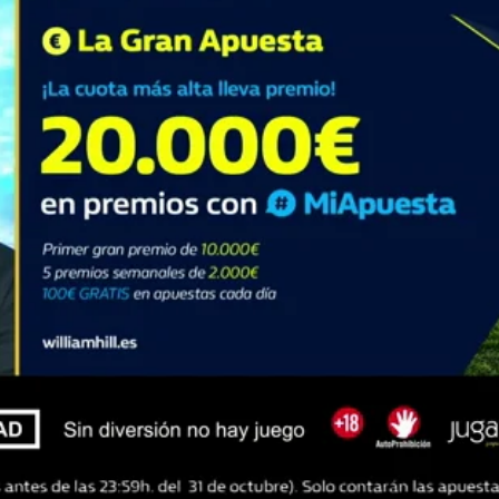
Whatsapp
Facebook
X
Flipboa
Chiringuito de Jugones