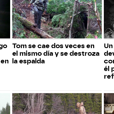
sgo
Tom se cae dos veces en
Un
el mismo día y se destroza
dev
 en
la espalda
co
él
ref