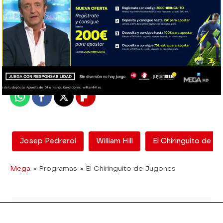
El Chiringuito
Madrid
Publicado:
20 de noviembre de 2020, 00:46
Whatsapp
Facebook
X
Flipboard
Josep Pedrerol
William Hill
El Chiringuito de J
Mega
» Programas
» El Chiringuito de Jugones