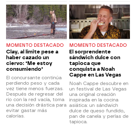
MOMENTO DESTACADO
MOMENTO DESTACADO
Clay, al límite pese a
El sorprendente
haber cazado un
sándwich dulce con
ciervo: "Me estoy
tapioca que
consumiendo"
conquista a Noah
Cappe en Las Vegas
El concursante continúa
perdiendo peso y cada
Noah Cappe descubre en
vez tiene menos fuerzas.
un festival de Las Vegas
Después de regresar del
una original creación
río con la red vacía, toma
inspirada en la cocina
una decisión drástica para
asiática: un sándwich
evitar gastar más
dulce de queso fundido,
calorías.
pan de canela y perlas de
tapioca.