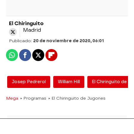
El Chiringuito
Madrid
Publicado:
20 de noviembre de 2020, 06:01
Whatsapp
Facebook
X
Flipboard
Josep Pedrerol
William Hill
El Chiringuito de J
Mega
» Programas
» El Chiringuito de Jugones