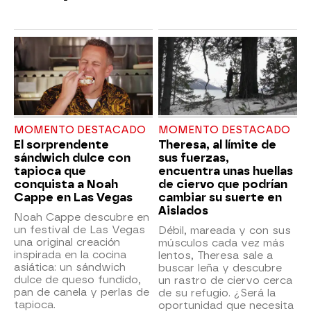
MOMENTO DESTACADO
MOMENTO DESTACADO
El sorprendente
Theresa, al límite de
sándwich dulce con
sus fuerzas,
tapioca que
encuentra unas huellas
conquista a Noah
de ciervo que podrían
Cappe en Las Vegas
cambiar su suerte en
Aislados
Noah Cappe descubre en
un festival de Las Vegas
Débil, mareada y con sus
una original creación
músculos cada vez más
inspirada en la cocina
lentos, Theresa sale a
asiática: un sándwich
buscar leña y descubre
dulce de queso fundido,
un rastro de ciervo cerca
pan de canela y perlas de
de su refugio. ¿Será la
tapioca.
oportunidad que necesita