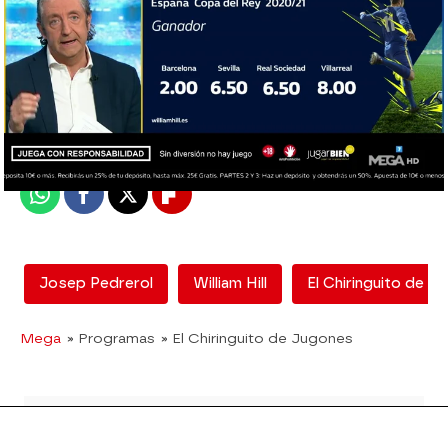
El Chiringuito
Madrid
Publicado:
25 de enero de 2021, 00:12
Whatsapp
Facebook
X
Flipboard
Josep Pedrerol
William Hill
El Chiringuito de J
Mega
» Programas
» El Chiringuito de Jugones