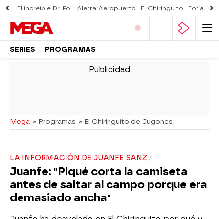
El increíble Dr. Pol
Alerta Aeropuerto
El Chiringuito
Forjado 
SERIES
PROGRAMAS
-
Mega
» Programas
» El Chiringuito de Jugones
LA INFORMACIÓN DE JUANFE SANZ
Juanfe: "Piqué corta la camiseta
antes de saltar al campo porque era
demasiado ancha"
Juanfe ha desvelado en El Chiringuito por qué y