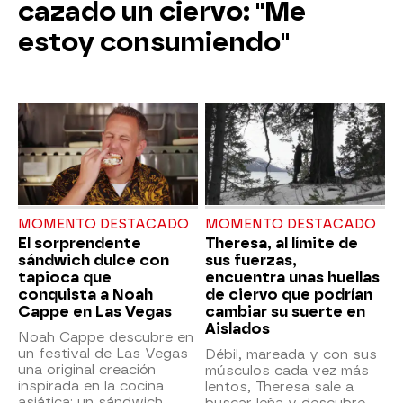
cazado un ciervo: "Me
estoy consumiendo"
MOMENTO DESTACADO
MOMENTO DESTACADO
El sorprendente
Theresa, al límite de
sándwich dulce con
sus fuerzas,
tapioca que
encuentra unas huellas
conquista a Noah
de ciervo que podrían
Cappe en Las Vegas
cambiar su suerte en
Aislados
Noah Cappe descubre en
un festival de Las Vegas
Débil, mareada y con sus
una original creación
músculos cada vez más
inspirada en la cocina
lentos, Theresa sale a
asiática: un sándwich
buscar leña y descubre