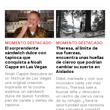
MOMENTO DESTACADO
MOMENTO DESTACADO
El sorprendente
Theresa, al límite de
sándwich dulce con
sus fuerzas,
tapioca que
encuentra unas huellas
conquista a Noah
de ciervo que podrían
Cappe en Las Vegas
cambiar su suerte en
Aislados
Noah Cappe descubre en
un festival de Las Vegas
Débil, mareada y con sus
una original creación
músculos cada vez más
inspirada en la cocina
lentos, Theresa sale a
asiática: un sándwich
buscar leña y descubre
dulce de queso fundido,
un rastro de ciervo cerca
pan de canela y perlas de
de su refugio. ¿Será la
tapioca.
oportunidad que necesita
para conseguir comida?