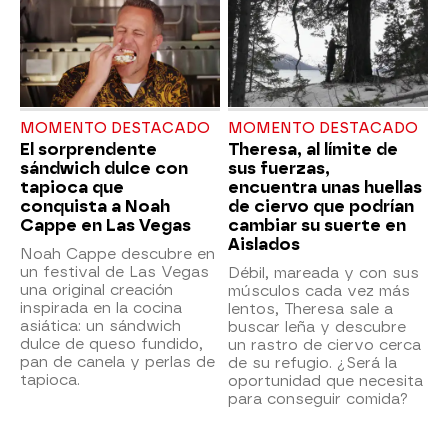
MOMENTO DESTACADO
MOMENTO DESTACADO
El sorprendente
Theresa, al límite de
sándwich dulce con
sus fuerzas,
tapioca que
encuentra unas huellas
conquista a Noah
de ciervo que podrían
Cappe en Las Vegas
cambiar su suerte en
Aislados
Noah Cappe descubre en
un festival de Las Vegas
Débil, mareada y con sus
una original creación
músculos cada vez más
inspirada en la cocina
lentos, Theresa sale a
asiática: un sándwich
buscar leña y descubre
dulce de queso fundido,
un rastro de ciervo cerca
pan de canela y perlas de
de su refugio. ¿Será la
tapioca.
oportunidad que necesita
para conseguir comida?