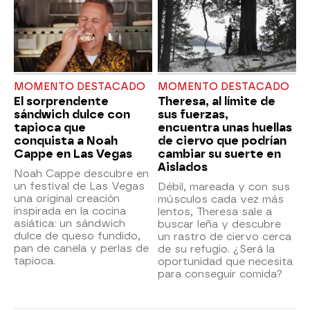
MOMENTO DESTACADO
MOMENTO DESTACADO
El sorprendente
Theresa, al límite de
sándwich dulce con
sus fuerzas,
tapioca que
encuentra unas huellas
conquista a Noah
de ciervo que podrían
Cappe en Las Vegas
cambiar su suerte en
Aislados
Noah Cappe descubre en
un festival de Las Vegas
Débil, mareada y con sus
una original creación
músculos cada vez más
inspirada en la cocina
lentos, Theresa sale a
asiática: un sándwich
buscar leña y descubre
dulce de queso fundido,
un rastro de ciervo cerca
pan de canela y perlas de
de su refugio. ¿Será la
tapioca.
oportunidad que necesita
para conseguir comida?