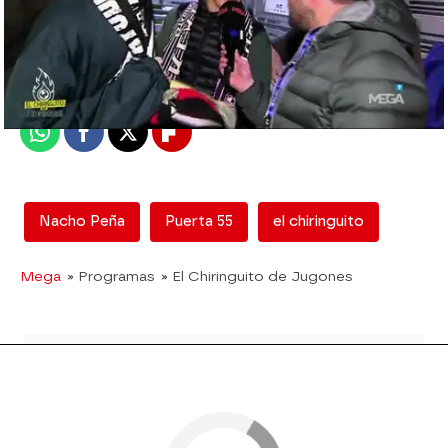
mega
Madrid
Publicado:
12 de febrero de 2018, 13:03
Whatsapp
Facebook
X
Flipboard
Nacho Peña
Puerta 55
el chiringuito
Mega
» Programas
» El Chiringuito de Jugones