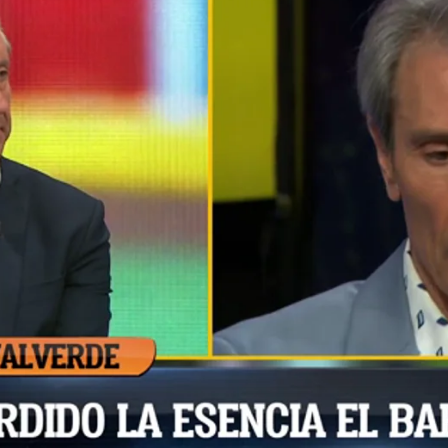
Whatsapp
Facebook
X
Flipboa