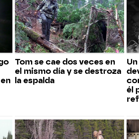
sgo
Tom se cae dos veces en
Un
el mismo día y se destroza
dev
 en
la espalda
co
él
ref