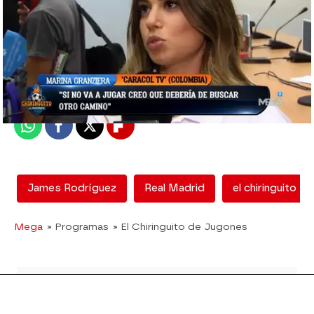
mega
Madrid
Publicado:
08 de junio de 2018, 16:49
Whatsapp
Facebook
X
Flipboard
James Rodríguez
Real Madrid
el chiringuito
Mega
» Programas
» El Chiringuito de Jugones