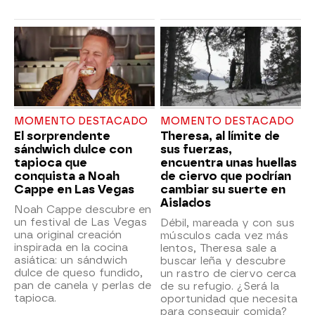
MOMENTO DESTACADO
MOMENTO DESTACADO
El sorprendente
Theresa, al límite de
sándwich dulce con
sus fuerzas,
tapioca que
encuentra unas huellas
conquista a Noah
de ciervo que podrían
Cappe en Las Vegas
cambiar su suerte en
Aislados
Noah Cappe descubre en
un festival de Las Vegas
Débil, mareada y con sus
una original creación
músculos cada vez más
inspirada en la cocina
lentos, Theresa sale a
asiática: un sándwich
buscar leña y descubre
dulce de queso fundido,
un rastro de ciervo cerca
pan de canela y perlas de
de su refugio. ¿Será la
tapioca.
oportunidad que necesita
para conseguir comida?