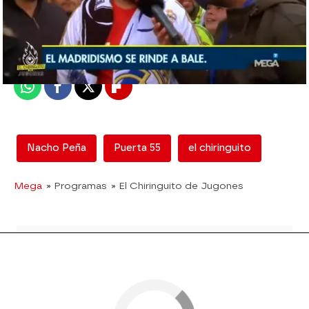
mega
Madrid
Publicado:
12 de febrero de 2018, 12:59
Whatsapp
Facebook
X
Flipboard
Nacho Peña
Puerta 55
el chiringuito
Mega
» Programas
» El Chiringuito de Jugones