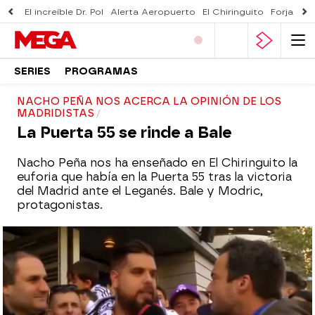
El increíble Dr. Pol
Alerta Aeropuerto
El Chiringuito
Forjado 
SERIES
PROGRAMAS
NACHO PEÑA NOS ACERCA LA OPINIÓN DE LOS
MADRIDISTAS
La Puerta 55 se rinde a Bale
Nacho Peña nos ha enseñado en El Chiringuito la
euforia que había en la Puerta 55 tras la victoria
del Madrid ante el Leganés. Bale y Modric,
protagonistas.