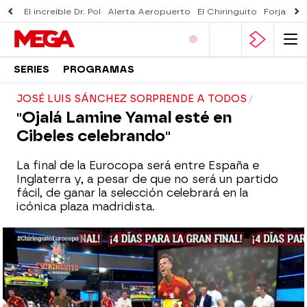
El increíble Dr. Pol
Alerta Aeropuerto
El Chiringuito
Forjado 
SERIES
PROGRAMAS
JOSÉ LUIS SÁNCHEZ SORPRENDE A TODOS
"Ojalá Lamine Yamal esté en
Cibeles celebrando"
La final de la Eurocopa será entre España e
Inglaterra y, a pesar de que no será un partido
fácil, de ganar la selección celebrará en la
icónica plaza madridista.