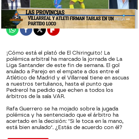
Madrid
Publicado:
10 de enero de 2022, 00:32
Whatsapp
Facebook
X
Flipboard
¡Cómo está el plató de El Chiringuito! La
polémica arbitral ha marcado la jornada de La
Liga Santander de este fin de semana. El gol
anulado a Parejo en el empate a dos entre el
Atlético de Madrid y el Villarreal tiene en ascuas
a nuestros tertulianos, hasta el punto que
Pedrerol ha pedido que echen a todos los
árbitros de la sala VAR.
Rafa Guerrero se ha mojado sobre la jugada
polémica y ha sentenciado que el árbitro ha
acertado en la decisión: "Si le toca en la mano,
está bien anulado". ¿Estás de acuerdo con él?