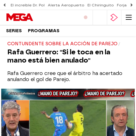
El increíble Dr. Pol
Alerta Aeropuerto
El Chiringuito
Forjado 
SERIES
PROGRAMAS
CONTUNDENTE SOBRE LA ACCIÓN DE PAREJO
Rafa Guerrero: "Si le toca en la
mano está bien anulado"
Rafa Guerrero cree que el árbitro ha acertado
anulando el gol de Parejo.
El Chiringuito