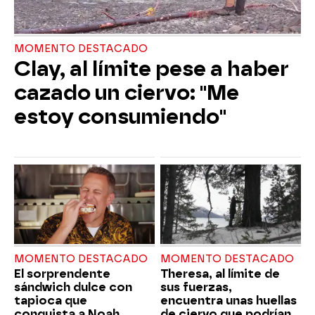
MOMENTO DESTACADO
Clay, al límite pese a haber
cazado un ciervo: "Me
estoy consumiendo"
MOMENTO DESTACADO
MOMENTO DESTACADO
El sorprendente
Theresa, al límite de
sándwich dulce con
sus fuerzas,
tapioca que
encuentra unas huellas
conquista a Noah
de ciervo que podrían