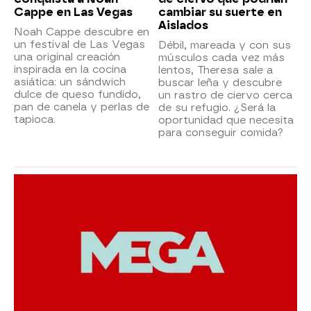
Cappe en Las Vegas
cambiar su suerte en
Aislados
Noah Cappe descubre en
un festival de Las Vegas
Débil, mareada y con sus
una original creación
músculos cada vez más
inspirada en la cocina
lentos, Theresa sale a
asiática: un sándwich
buscar leña y descubre
dulce de queso fundido,
un rastro de ciervo cerca
pan de canela y perlas de
de su refugio. ¿Será la
tapioca.
oportunidad que necesita
para conseguir comida?